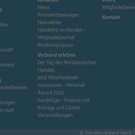
News
Mitgliederberei
d
Pressemitteilungen
Kontakt
Newsletter
llen
Handel(n) im Norden –
Mitgliederjournal
Positionspapiere
schaft
Verband erleben
Der Tag des Norddeutschen
Verkehr
Handels
Jetzt Mitarbeitende
g
nominieren – Personal
Sonderthemen
Award 2026
handel2go – Podcast mit
stungen
Kuhlage und Gästen
en zum
Veranstaltungen
© Handelsverband Nord 