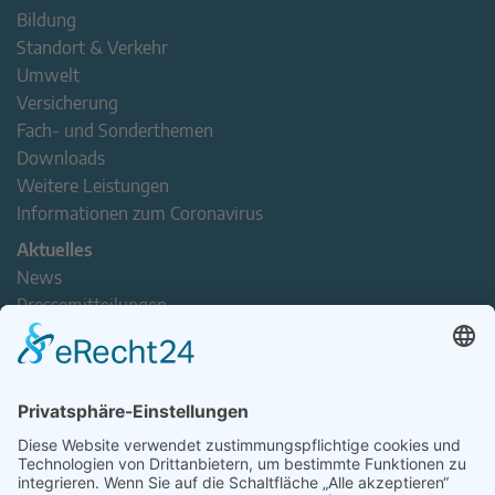
Bildung
Standort & Verkehr
Umwelt
Versicherung
Fach- und Sonderthemen
Downloads
Weitere Leistungen
Informationen zum Coronavirus
Aktuelles
News
Pressemitteilungen
Newsletter
Handel(n) im Norden – Mitgliederjournal
Positionspapiere
Verband erleben
Der Tag des Norddeutschen Handels
Jetzt Mitarbeitende nominieren – Personal Award 2026