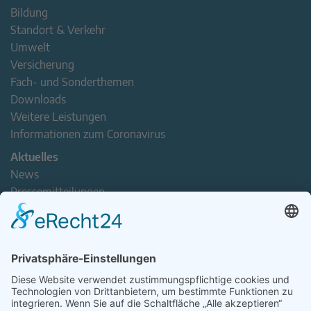
Bildung
Standort & Verkehr
Umwelt
Versicherung
Fach- und Sonderthemen
Downloads
Weitere Leistungen
Informationen zum Coronavirus
Aktuelles
News
Pressemitteilungen
Newsletter
Handel(n) im Norden – Mitgliederjournal
Positionspapiere
Verband erleben
Der Tag des Norddeutschen Handels
Jetzt Mitarbeitende nominieren – Personal Award 2026