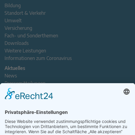
Bildung
Standort & Verkehr
Umwelt
Versicherung
Fach- und Sonderthemen
Downloads
Weitere Leistungen
Informationen zum Coronavirus
Aktuelles
News
Pressemitteilungen
Newsletter
Handel(n) im Norden – Mitgliederjournal
Positionspapiere
Verband erleben
Der Tag des Norddeutschen Handels
Jetzt Mitarbeitende nominieren – Personal Award 2026