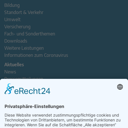
Bildung
Standort & Verkehr
Umwelt
Versicherung
Fach- und Sonderthemen
Downloads
Weitere Leistungen
Informationen zum Coronavirus
Aktuelles
News
Pressemitteilungen
Newsletter
Handel(n) im Norden – Mitgliederjournal
Positionspapiere
Verband erleben
Der Tag des Norddeutschen Handels
Jetzt Mitarbeitende nominieren – Personal Award 2026