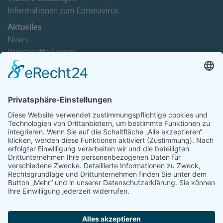
Informationen zum Coronavirus
Aktuelles
News
Pressemitteilungen
Newsletter
Handel(n) im Norden – Mitgliederjournal
Positionspapiere
Verband erleben
Der Tag des Norddeutschen Handels
Jetzt Mitarbeitende nominieren – Personal Award 2026
handel2go – Podcast mit Kuhlage und Gästen
Veranstaltungen
Intern
Mitgliederbereich
Kontakt
Impressum