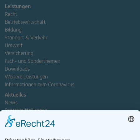
Leistungen
Recht
Betriebswirtschaft
Bildung
Standort & Verkehr
Umwelt
Versicherung
Fach- und Sonderthemen
Downloads
Weitere Leistungen
Informationen zum Coronavirus
Aktuelles
News
Pressemitteilungen
Newsletter
Handel(n) im Norden – Mitgliederjournal
Positionspapiere