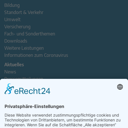
Bildung
Standort & Verkehr
Umwelt
Versicherung
Fach- und Sonderthemen
Downloads
Weitere Leistungen
Informationen zum Coronavirus
Aktuelles
News
Pressemitteilungen
Newsletter
Handel(n) im Norden – Mitgliederjournal
Positionspapiere
Verband erleben
Der Tag des Norddeutschen Handels
Jetzt Mitarbeitende nominieren – Personal Award 2026