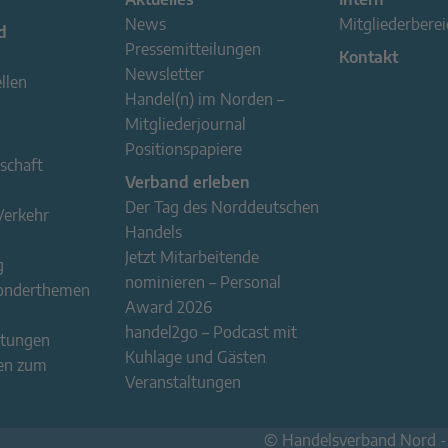
News
Mitgliederberei
d
Pressemitteilungen
Kontakt
Newsletter
llen
Handel(n) im Norden –
Mitgliederjournal
Positionspapiere
schaft
Verband erleben
Der Tag des Norddeutschen
Verkehr
Handels
Jetzt Mitarbeitende
g
nominieren – Personal
Sonderthemen
Award 2026
handel2go – Podcast mit
stungen
Kuhlage und Gästen
en zum
Veranstaltungen
© Handelsverband Nord 