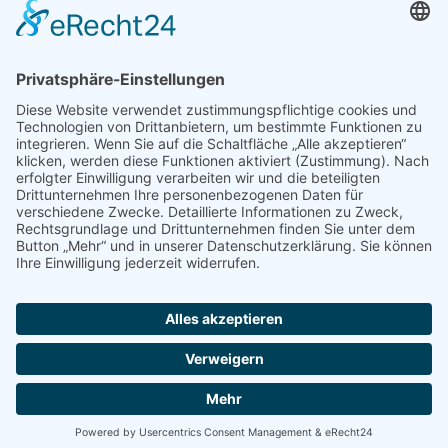
Newsletter
Handel(n) im Norden – Mitgliederjournal
Positionspapiere
Verband erleben
Der Tag des Norddeutschen Handels
Jetzt Mitarbeitende nominieren – Personal Award 2026
handel2go – Podcast mit Kuhlage und Gästen
Veranstaltungen
Intern
Mitgliederbereich
Kontakt
Impressum
Disclaimer
Datenschutzerklärung
© Handelsverband Nord -
Design und Umsetzung DIE UFOS GMBH - Werbeagentur © 2026