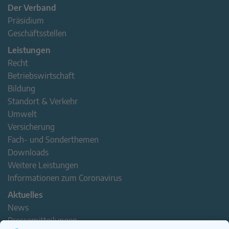
Der Verband
Präsidium
Geschäftsstellen
Leistungen
Recht
Betriebswirtschaft
Bildung
Standort & Verkehr
Umwelt
Versicherung
Fach- und Sonderthemen
Downloads
Weitere Leistungen
Informationen zum Coronavirus
Aktuelles
News
Pressemitteilungen