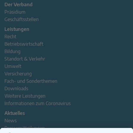
Der Verband
Präsidium
Geschäftsstellen
Leistungen
Recht
Betriebswirtschaft
Bildung
Standort & Verkehr
Umwelt
Versicherung
Fach- und Sonderthemen
Downloads
Weitere Leistungen
Informationen zum Coronavirus
Aktuelles
News
Pressemitteilungen