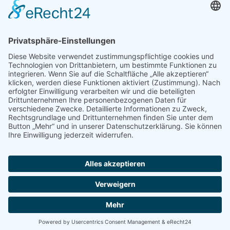
Newsletter
Handel(n) im Norden – Mitgliederjournal
Positionspapiere
Verband erleben
Der Tag des Norddeutschen Handels
Jetzt Mitarbeitende nominieren – Personal Award 2026
handel2go – Podcast mit Kuhlage und Gästen
Veranstaltungen
Intern
Mitgliederbereich
Kontakt
Impressum
Disclaimer
Datenschutzerklärung
© Handelsverband Nord -
Design und Umsetzung DIE UFOS GMBH - Werbeagentur © 2026