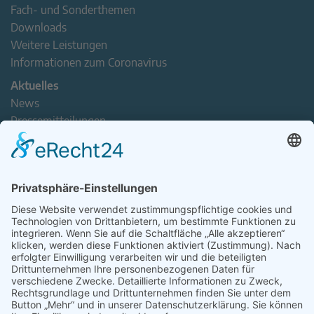
Fach- und Sonderthemen
Downloads
Weitere Leistungen
Informationen zum Coronavirus
Aktuelles
News
Pressemitteilungen
Newsletter
Handel(n) im Norden – Mitgliederjournal
Positionspapiere
Verband erleben
Der Tag des Norddeutschen Handels
Jetzt Mitarbeitende nominieren – Personal Award 2026
handel2go – Podcast mit Kuhlage und Gästen
Veranstaltungen
Intern
Mitgliederbereich