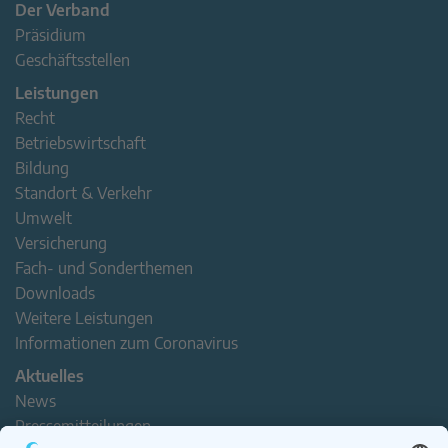
Der Verband
Präsidium
Geschäftsstellen
Leistungen
Recht
Betriebswirtschaft
Bildung
Standort & Verkehr
Umwelt
Versicherung
Fach- und Sonderthemen
Downloads
Weitere Leistungen
Informationen zum Coronavirus
Aktuelles
News
Pressemitteilungen