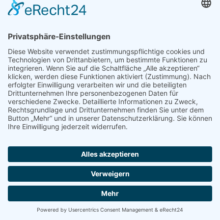
Newsletter
Handel(n) im Norden – Mitgliederjournal
Positionspapiere
Verband erleben
Der Tag des Norddeutschen Handels
Jetzt Mitarbeitende nominieren – Personal Award 2026
handel2go – Podcast mit Kuhlage und Gästen
Veranstaltungen
Intern
Mitgliederbereich
Kontakt
Impressum
Disclaimer
Datenschutzerklärung
© Handelsverband Nord -
Design und Umsetzung DIE UFOS GMBH - Werbeagentur © 2026