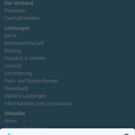
Der Verband
Präsidium
Geschäftsstellen
Leistungen
Recht
Betriebswirtschaft
Bildung
Standort & Verkehr
Umwelt
Versicherung
Fach- und Sonderthemen
Downloads
Weitere Leistungen
Informationen zum Coronavirus
Aktuelles
News
Pressemitteilungen