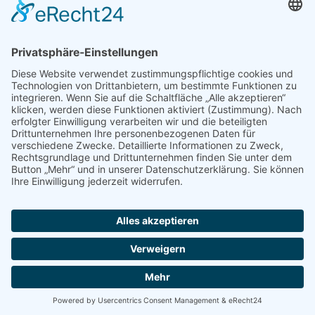
Newsletter
Handel(n) im Norden – Mitgliederjournal
Positionspapiere
Verband erleben
Der Tag des Norddeutschen Handels
Jetzt Mitarbeitende nominieren – Personal Award 2026
handel2go – Podcast mit Kuhlage und Gästen
Veranstaltungen
Intern
Mitgliederbereich
Kontakt
Impressum
Disclaimer
Datenschutzerklärung
© Handelsverband Nord -
Design und Umsetzung DIE UFOS GMBH - Werbeagentur © 2026