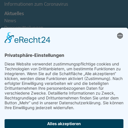
Informationen zum Coronavirus
Aktuelles
News
Pressemitteilungen
Newsletter
Handel(n) im Norden – Mitgliederjournal
Positionspapiere
Verband erleben
Der Tag des Norddeutschen Handels
Jetzt Mitarbeitende nominieren – Personal Award 2026
handel2go – Podcast mit Kuhlage und Gästen
Veranstaltungen
Intern
Mitgliederbereich
Kontakt
Impressum