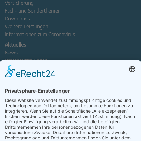
Versicherung
Fach- und Sonderthemen
Downloads
Weitere Leistungen
Informationen zum Coronavirus
Aktuelles
News
Pressemitteilungen
Newsletter
Handel(n) im Norden – Mitgliederjournal
Positionspapiere
Verband erleben
Der Tag des Norddeutschen Handels
Jetzt Mitarbeitende nominieren – Personal Award 2026
handel2go – Podcast mit Kuhlage und Gästen
Veranstaltungen
Intern