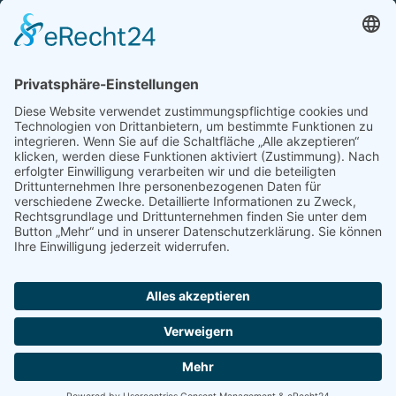
Newsletter
Handel(n) im Norden – Mitgliederjournal
Positionspapiere
Verband erleben
Der Tag des Norddeutschen Handels
Jetzt Mitarbeitende nominieren – Personal Award 2026
handel2go – Podcast mit Kuhlage und Gästen
Veranstaltungen
Intern
Mitgliederbereich
Kontakt
Impressum
Disclaimer
Datenschutzerklärung
© Handelsverband Nord -