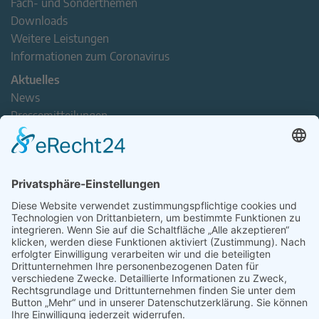
Fach- und Sonderthemen
Downloads
Weitere Leistungen
Informationen zum Coronavirus
Aktuelles
News
Pressemitteilungen
Newsletter
Handel(n) im Norden – Mitgliederjournal
Positionspapiere
Verband erleben
Der Tag des Norddeutschen Handels
Jetzt Mitarbeitende nominieren – Personal Award 2026
handel2go – Podcast mit Kuhlage und Gästen
Veranstaltungen
Intern
Mitgliederbereich