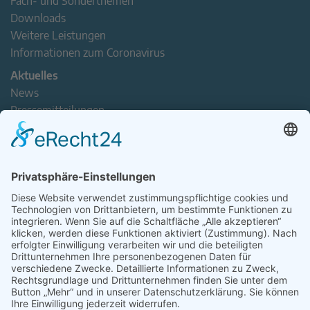
Fach- und Sonderthemen
Downloads
Weitere Leistungen
Informationen zum Coronavirus
Aktuelles
News
Pressemitteilungen
Newsletter
Handel(n) im Norden – Mitgliederjournal
Positionspapiere
Verband erleben
Der Tag des Norddeutschen Handels
Jetzt Mitarbeitende nominieren – Personal Award 2026
handel2go – Podcast mit Kuhlage und Gästen
Veranstaltungen
Intern
Mitgliederbereich