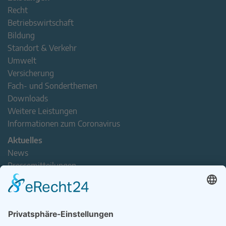
Recht
Betriebswirtschaft
Bildung
Standort & Verkehr
Umwelt
Versicherung
Fach- und Sonderthemen
Downloads
Weitere Leistungen
Informationen zum Coronavirus
Aktuelles
News
Pressemitteilungen
Newsletter
Handel(n) im Norden – Mitgliederjournal
Positionspapiere
Verband erleben