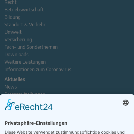
Recht
Betriebswirtschaft
Bildung
Standort & Verkehr
Umwelt
Versicherung
Fach- und Sonderthemen
Downloads
Weitere Leistungen
Informationen zum Coronavirus
Aktuelles
News
Pressemitteilungen
Newsletter
Handel(n) im Norden – Mitgliederjournal
Positionspapiere
Verband erleben