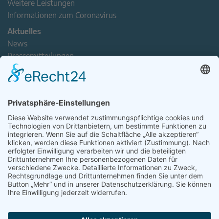
Weitere Leistungen
Informationen zum Coronavirus
Aktuelles
News
Pressemitteilungen
Newsletter
Handel(n) im Norden – Mitgliederjournal
Positionspapiere
Verband erleben
Der Tag des Norddeutschen Handels
Jetzt Mitarbeitende nominieren – Personal Award 2026
handel2go – Podcast mit Kuhlage und Gästen
Veranstaltungen
Intern
Mitgliederbereich
Kontakt
Impressum