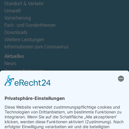
Standort & Verkehr
Umwelt
Versicherung
Fach- und Sonderthemen
Downloads
Weitere Leistungen
Informationen zum Coronavirus
Aktuelles
News
Pressemitteilungen
Newsletter
Handel(n) im Norden – Mitgliederjournal
Positionspapiere
Verband erleben
Der Tag des Norddeutschen Handels
Jetzt Mitarbeitende nominieren – Personal Award 2026
handel2go – Podcast mit Kuhlage und Gästen