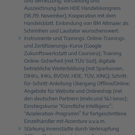
und Vernetzung, Vorstellung und
Auszeichnung beim HDE Handelskongress
(18./19. November), Kooperation mit dem
Handelsblatt. Einbindung von BM Altmaier als
Schirmherr und Laudator wünschenswert.
Instrumente und Trainings: Online-Trainings
und Zertifizierungs-Kurse (Google
Zukunftswerkstatt und Coursera); Training
Online-Sicherheit (mit TÜV Süd), digitale
betriebliche Weiterbildung (mit Sparkassen,
DIHKs, IHKs, BVDW, HDE, TÜV, XING); Schritt-
für-Schritt-Anleitung Übergang Offline/Online;
Angebote für Website und Onlineshop (mit
den deutschen Partnern Jimdo und 1&1 Ionos);
Einstiegskurse “Künstliche Intelligenz”;
“Acceleration-Programm” für fortgeschrittene
Einzelhändler mit Accenture u.v.a.m.
Stärkung Innenstädte durch Verknüpfung