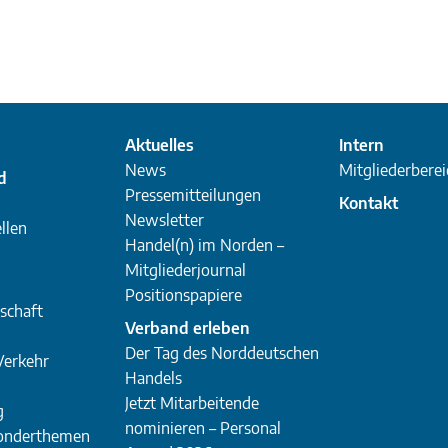
Aktuelles
Intern
News
Mitgliederberei
d
Pressemitteilungen
Kontakt
Newsletter
llen
Handel(n) im Norden –
Mitgliederjournal
Positionspapiere
schaft
Verband erleben
Der Tag des Norddeutschen
Verkehr
Handels
Jetzt Mitarbeitende
g
nominieren – Personal
Sonderthemen