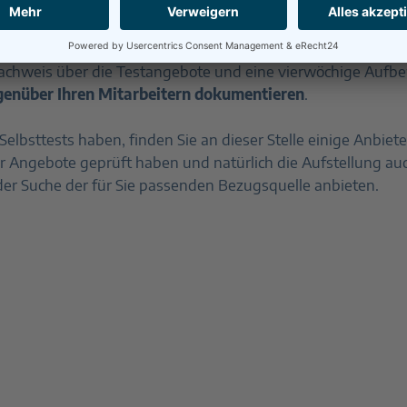
flicht vorzubereiten und den jeweiligen
Durchführungsweg 
Nachweis über die Testangebote und eine vierwöchige Aufbew
genüber Ihren Mitarbeitern dokumentieren
.
 Selbsttests haben, finden Sie an dieser Stelle einige Anbie
der Angebote geprüft haben und natürlich die Aufstellung au
 der Suche der für Sie passenden Bezugsquelle anbieten.