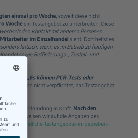
tigten einmal pro Woche
, soweit diese nicht
pro Woche
ein Testangebot zu unterbreiten. Diese
ig wechselnden Kontakt mit anderen Personen
r Mitarbeiter im Einzelhandel
sieht. Dort heißt es
esonders kritisch, wenn es im Betrieb zu häufigen
elhandel
sowie Beförderungs-, Zustell- und
azu (S. 9):
„Es können PCR-Tests oder
selbst werden nicht verpflichtet, das Testangebot
ag nach der Verkündung in Kraft.
Nach den
tionen verweisen wir auf die Angaben des
/2021/verbindliche-testangebote-in-betrieben-