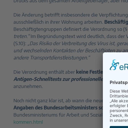
Drucks aus dem gesamten Arbeitgeberlager, aber ni
Die Änderung betrifft insbesondere die Verpflichtu
ausschließlich in ihrer Wohnung arbeiten.
Beschäfti
Beschäftigtengruppen definiert die Verordnung so (§ 5
treten.“
Im Begründungstext wird deutlich, dass der
(S.10):
„Das Risiko der Verbreitung des Virus ist, ger
und wechselnden Kontakten der Beschäftigten zu and
andere Transportdienstleistungen.“
Die Verordnung enthält aber
keine Festlegung auf 
Antigen-Schnelltests zur professionellen oder z
anzunehmen.
Noch nicht ganz klar ist, ab wann die neue Verordnun
Angaben des Bundesarbeitsministers soll das Mitte
Bundesministeriums für Arbeit und Soziales (BMAS):
kommen.html