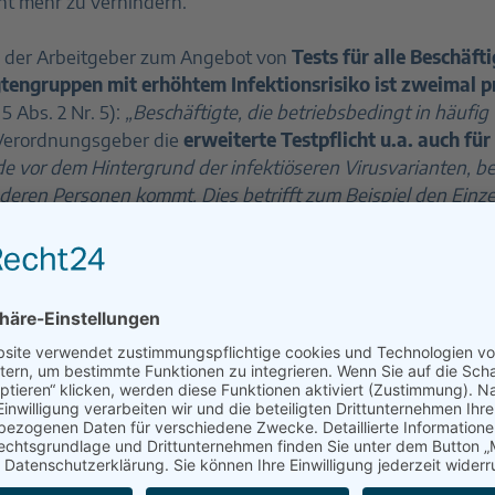
cht mehr zu verhindern.
ng der Arbeitgeber zum Angebot von
Tests für alle Beschäf
gtengruppen mit erhöhtem Infektionsrisiko ist zweimal 
 Abs. 2 Nr. 5):
„Beschäftigte, die betriebsbedingt in häuf
 Verordnungsgeber die
erweiterte Testpflicht u.a. auch fü
ade vor dem Hintergrund der infektiöseren Virusvarianten, b
eren Personen kommt. Dies betrifft zum Beispiel den
Einz
ein bestimmtes Testverfahren.
In der Begründung heißt es d
ur Selbstanwendung angeboten werden.“
Die Beschäftigten 
g gelten wird. Laut Verordnungstext tritt sie am fünften T
 nächster Woche der Fall sein.
Für weitergehende Informa
https://www.bmas.de/DE/Service/Presse/Pressemitteilungen