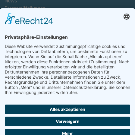
News
Pressemitteilungen
Newsletter
Handel(n) im Norden – Mitgliederjournal
Positionspapiere
Verband erleben
Der Tag des Norddeutschen Handels
Jetzt Mitarbeitende nominieren – Personal Award 2026
handel2go – Podcast mit Kuhlage und Gästen
Veranstaltungen
Intern
Mitgliederbereich
Kontakt
Impressum
Disclaimer
Datenschutzerklärung