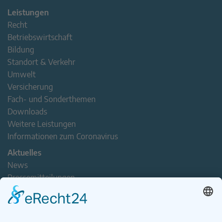
Leistungen
Recht
Betriebswirtschaft
Bildung
Standort & Verkehr
Umwelt
Versicherung
Fach- und Sonderthemen
Downloads
Weitere Leistungen
Informationen zum Coronavirus
Aktuelles
News
Pressemitteilungen
Newsletter
Handel(n) im Norden – Mitgliederjournal
Positionspapiere