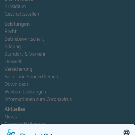
Präsidium
Geschäftsstellen
Leistungen
Recht
Betriebswirtschaft
Bildung
Standort & Verkehr
Umwelt
Versicherung
Fach- und Sonderthemen
Downloads
Weitere Leistungen
Informationen zum Coronavirus
Aktuelles
News
Pressemitteilungen
Newsletter