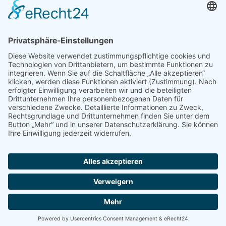
Newsletter
Handel(n) im Norden – Mitgliederjournal
Positionspapiere
Verband erleben
Der Tag des Norddeutschen Handels
Jetzt Mitarbeitende nominieren – Personal Award 2026
handel2go – Podcast mit Kuhlage und Gästen
Veranstaltungen
Intern
Mitgliederbereich
Kontakt
Impressum
Disclaimer
Datenschutzerklärung
© Handelsverband Nord -
Design und Umsetzung DIE UFOS GMBH - Werbeagentur © 2026