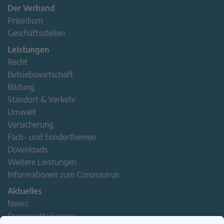
Der Verband
Präsidium
Geschäftsstellen
Leistungen
Recht
Betriebswirtschaft
Bildung
Standort & Verkehr
Umwelt
Versicherung
Fach- und Sonderthemen
Downloads
Weitere Leistungen
Informationen zum Coronavirus
Aktuelles
News
Pressemitteilungen