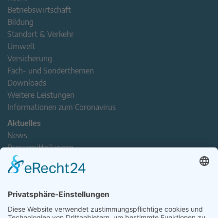
Betriebswirtschaft
Bildung
Standort & Verkehr
Umwelt
Versicherung
Fach- und Sonderthemen
Downloads
Weitere Leistungen
Informationen zum Coronavirus
Aktuelles
News
Pressemitteilungen
Newsletter
Handel(n) im Norden – Mitgliederjournal
Positionspapiere
Verband erleben
Der Tag des Norddeutschen Handels