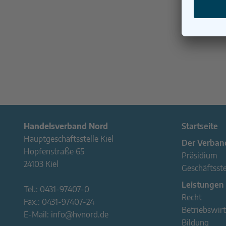
Handelsverband Nord
Startseite
Hauptgeschäftsstelle Kiel
Der Verban
Hopfenstraße 65
Präsidium
24103 Kiel
Geschäftsste
Leistungen
Tel.:
0431-97407-0
Recht
Fax.:
0431-97407-24
Betriebswirt
E-Mail:
info@hvnord.de
Bildung