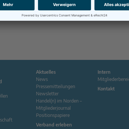
Aktuelles
Intern
News
Mitgliederberei
d
Pressemitteilungen
Kontakt
Newsletter
llen
Handel(n) im Norden –
Mitgliederjournal
Positionspapiere
schaft
Verband erleben