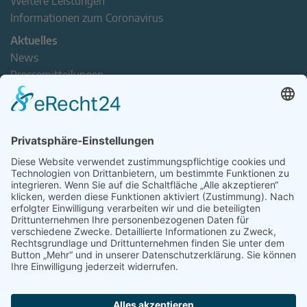
Weitere Leistungen
Informationen zum Coronavirus
Aktuelles
News
Pressemitteilungen
Newsletter
Handel(n) im Norden – Mitgliederjournal
Positionspapiere
Verband erleben
Der Tag des Norddeutschen Handels
Jetzt Mitarbeitende nominieren – Personal Award 2026
handel2go – Podcast mit Kuhlage und Gästen
Veranstaltungen
Intern
Mitgliederbereich
Kontakt
Impressum