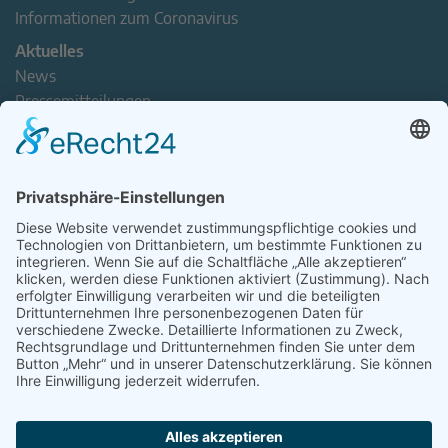
Informationen zum Coronavirus
Aktuelles
News
Pressemitteilungen
Newsletter
Handel(n) im Norden – Mitgliederjournal
Positionspapiere
Verband erleben
Der Tag des Norddeutschen Handels
Jetzt Mitarbeitende nominieren – Personal Award 2026
handel2go – Podcast mit Kuhlage und Gästen
Veranstaltungen
Intern
Mitgliederbereich
Kontakt
Impressum