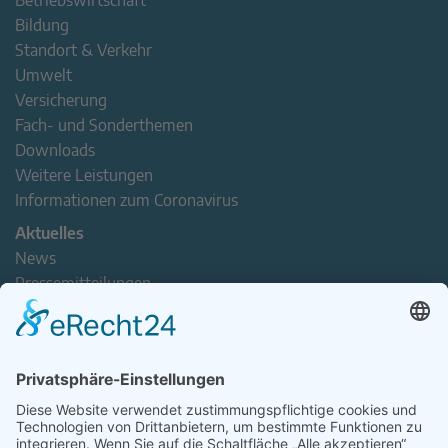
Betriebswirtschaft
Bildung
Standort & Verkehr
Umwelt
Versicherung
Fach- und Sonderthemen
Downloads
Weitere Leistungen
Informationen zum Coronavirus
Aktuelles
News
Pressemitteilungen
Newsletter
Handel(n) im Norden – Mitgliederjournal
Positionspapiere
Verband erleben
Der Tag des Norddeutschen Handels
Jetzt Mitarbeitende nominieren – Personal Award 2026