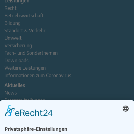
Leistungen
Recht
Betriebswirtschaft
Bildung
Standort & Verkehr
Umwelt
Versicherung
Fach- und Sonderthemen
Downloads
Weitere Leistungen
Informationen zum Coronavirus
Aktuelles
News
Pressemitteilungen
Newsletter
Handel(n) im Norden – Mitgliederjournal
Positionspapiere
Verband erleben