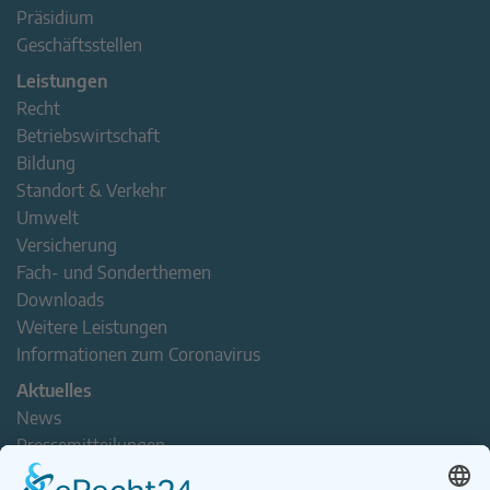
Präsidium
Geschäftsstellen
Leistungen
Recht
Betriebswirtschaft
Bildung
Standort & Verkehr
Umwelt
Versicherung
Fach- und Sonderthemen
Downloads
Weitere Leistungen
Informationen zum Coronavirus
Aktuelles
News
Pressemitteilungen
Newsletter