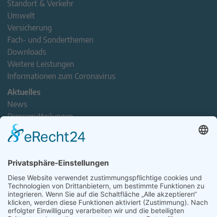
Standort & Verkehr
Umwelt
Versicherung
Fach- und Sonderthemen
Downloads
Weitere Leistungen
Informationen zum Coronavirus
Aktuelles
News
Pressemitteilungen
Newsletter
Handel(n) im Norden – Mitgliederjournal
Positionspapiere
Verband erleben
Der Tag des Norddeutschen Handels
Jetzt Mitarbeitende nominieren – Personal Award 2026
handel2go – Podcast mit Kuhlage und Gästen