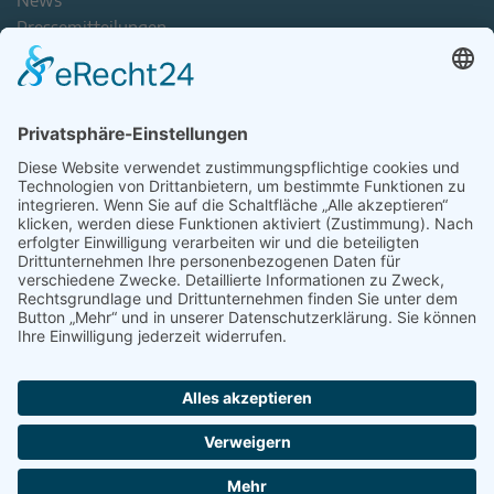
News
Pressemitteilungen
Newsletter
Handel(n) im Norden – Mitgliederjournal
Positionspapiere
Verband erleben
Der Tag des Norddeutschen Handels
Jetzt Mitarbeitende nominieren – Personal Award 2026
handel2go – Podcast mit Kuhlage und Gästen
Veranstaltungen
Intern
Mitgliederbereich
Kontakt
Impressum
Disclaimer
Datenschutzerklärung