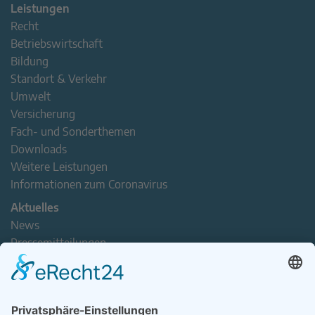
Leistungen
Recht
Betriebswirtschaft
Bildung
Standort & Verkehr
Umwelt
Versicherung
Fach- und Sonderthemen
Downloads
Weitere Leistungen
Informationen zum Coronavirus
Aktuelles
News
Pressemitteilungen
Newsletter
Handel(n) im Norden – Mitgliederjournal
Positionspapiere