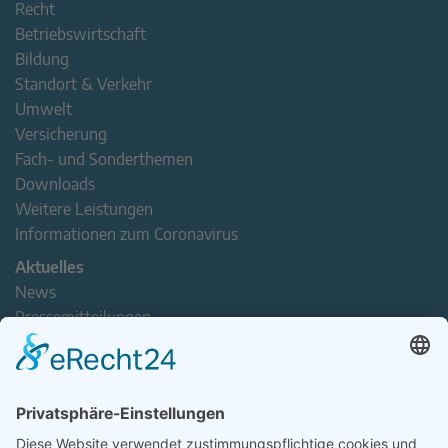
Recht
Betriebswirtschaft
Bildung
Standort & Verkehr
Umwelt
Versicherung
Fach- und Sonderthemen
Downloads
Weitere Leistungen
Informationen zum Coronavirus
Aktuelles
News
Pressemitteilungen
Newsletter
Handel(n) im Norden – Mitgliederjournal
Positionspapiere
Verband erleben