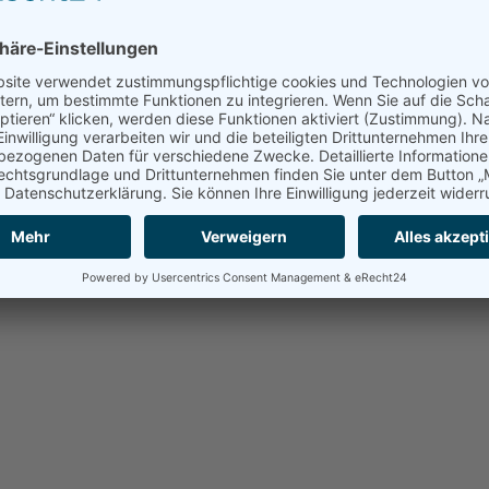
ativ auf das verfügbare Einkommen auswirken. Ob der aktu
uwarten.
nende HDE-Konsumbarometer basiert auf einer monatlichen
tuation und zu anderen konsumrelevanten Faktoren. Das Ko
 eine Indikatorfunktion für den privaten Konsum. Es bildet n
aten.