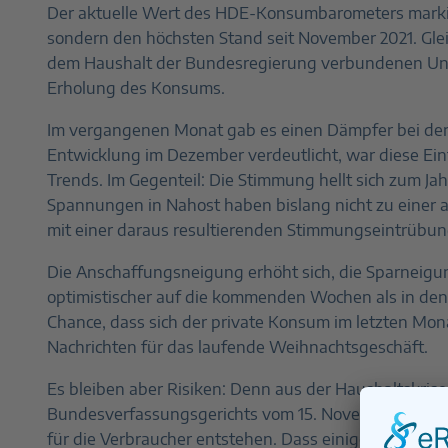
Der aktuelle Wert des HDE-Konsumbarometers markier
sondern den höchsten Stand seit November 2021. Gleich
dem Haushalt der Bundesregierung verbundenen Unsic
Erholung des Konsums.
Im vergangenen Monat gab es einen Dämpfer bei der
Entwicklung im Dezember verdeutlicht, war diese Ein
Trends. Im Gegenteil: Die Stimmung hellt sich zum Ja
Spannungen in Nahost haben bislang nicht zu einer 
mit einer daraus resultierenden Stimmungseintrübun
Die Anschaffungsneigung erhöht sich, die Sparneigun
optimistischer auf die kommenden Wochen als in den
Chance, dass sich der private Konsum im letzten Monat
Nachrichten für das laufende Weihnachtsgeschäft.
Es bleiben aber Risiken: Denn aus der Haushaltskrise
Bundesverfassungsgerichts vom 15. November eingel
für die Verbraucher entstehen. Dass einige Projekte