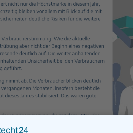
t nicht nur die Höchstmarke in diesem Jahr,
zeitig bleiben vor allem mit Blick auf die mit
herheiten deutliche Risiken für die weitere
 Verbraucherstimmung. Wie die aktuelle
trübung aber nicht der Beginn eines negativen
hresende deutlich auf. Die weiter anhaltenden
anhaltenden Unsicherheit bei den Verbrauchern
g geführt.
g nimmt ab. Die Verbraucher blicken deutlich
 vergangenen Monaten. Insofern besteht die
 dieses Jahres stabilisiert. Das wären gute
 der Bundesregierung, die mit dem Urteil des
äutet wurde, könnten weitere Unsicherheiten
 und Förderungen nun künftig nicht umgesetzt