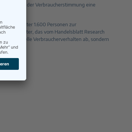
elle Anstieg der Verbraucherstimmung eine
 Umfrage unter 1.600 Personen zur
nsumbarometer, das vom Handelsblatt Research
icht das aktuelle Verbraucherverhalten ab, sondern