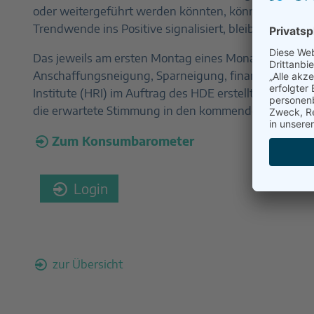
oder weitergeführt werden könnten, könnte sich neg
Trendwende ins Positive signalisiert, bleibt also abz
Das jeweils am ersten Montag eines Monats erschei
Anschaffungsneigung, Sparneigung, finanziellen Si
Institute (HRI) im Auftrag des HDE erstellt wird, hat
die erwartete Stimmung in den kommenden drei Mon
Zum Konsumbarometer
Login
zur Übersicht