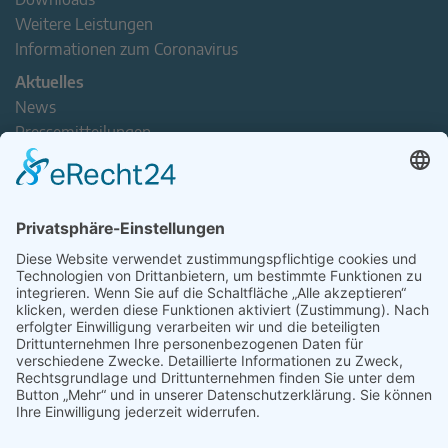
Weitere Leistungen
Informationen zum Coronavirus
Aktuelles
News
Pressemitteilungen
Newsletter
Handel(n) im Norden – Mitgliederjournal
Positionspapiere
Verband erleben
Der Tag des Norddeutschen Handels
Jetzt Mitarbeitende nominieren – Personal Award 2026
handel2go – Podcast mit Kuhlage und Gästen
Veranstaltungen
Intern
Mitgliederbereich
Kontakt