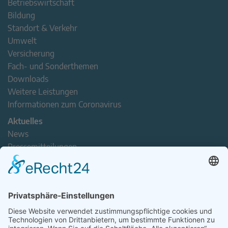
Betriebswirtschaft
Bildung
Standort & Verkehr
Umwelt
Versicherung
Fach- und Sonderthemen
Downloads
Weitere Leistungen
Informationen zum Coronavirus
Aktuelles
News
Pressemitteilungen
Newsletter
Handel(n) im Norden – Mitgliederjournal
Positionspapiere
Verband erleben
Der Tag des Norddeutschen Handels
Jetzt Mitarbeitende nominieren – Personal Award 2026