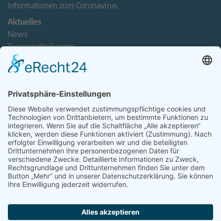
Informationen zum Coronavirus
Aktuelles
News
Pressemitteilungen
Newsletter
Handel(n) im Norden – Mitgliederjournal
Positionspapiere
Verband erleben
Der Tag des Norddeutschen Handels
Jetzt Mitarbeitende nominieren – Personal Award 2026
handel2go – Podcast mit Kuhlage und Gästen
Veranstaltungen
Intern
Mitgliederbereich
Kontakt
Impressum