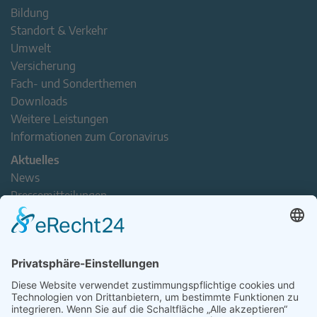
Bildung
Standort & Verkehr
Umwelt
Versicherung
Fach- und Sonderthemen
Downloads
Weitere Leistungen
Informationen zum Coronavirus
Aktuelles
News
Pressemitteilungen
Newsletter
Handel(n) im Norden – Mitgliederjournal
Positionspapiere
Verband erleben
Der Tag des Norddeutschen Handels
Jetzt Mitarbeitende nominieren – Personal Award 2026