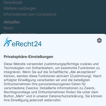
Downloads
Weitere Leistungen
Informationen zum Coronavirus
Aktuelles
News
Pressemitteilungen
Newsletter
Handel(n) im Norden – Mitgliederjournal
Positionspapiere
Verband erleben
Der Tag des Norddeutschen Handels
Jetzt Mitarbeitende nominieren – Personal Award 2026
handel2go – Podcast mit Kuhlage und Gästen
Veranstaltungen
Intern
Mitgliederbereich
Kontakt